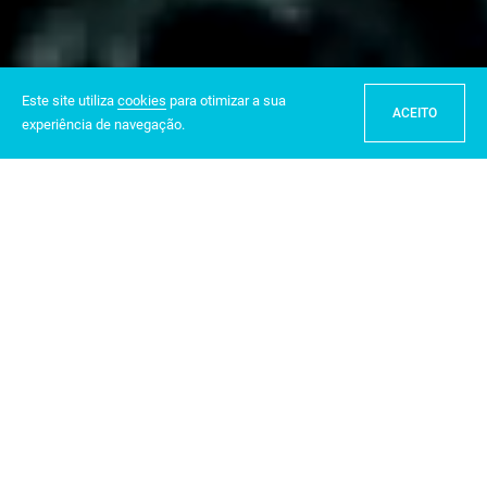
Este site utiliza
cookies
para otimizar a sua
ACEITO
experiência de navegação.
PROACQUA WATER
TECHNOLOGY
A
PROACQUA
é uma empresa angolana especializada no
fornecimento, instalação e assistência técnica a soluções de