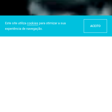
Este site utiliza
cookies
para otimizar a sua
ACEITO
experiência de navegação.
PROACQUA WATER
TECHNOLOGY
A
PROACQUA
é uma empresa angolana especializada no
fornecimento, instalação e assistência técnica a soluções de