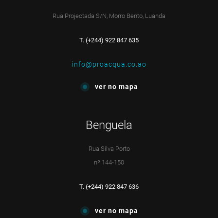
Rua Projectada S/N, Morro Bento, Luanda
T. (+244) 922 847 635
info@proacqua.co.ao
ver no mapa
Benguela
Rua Silva Porto
nº 144-150
T. (+244) 922 847 636
ver no mapa