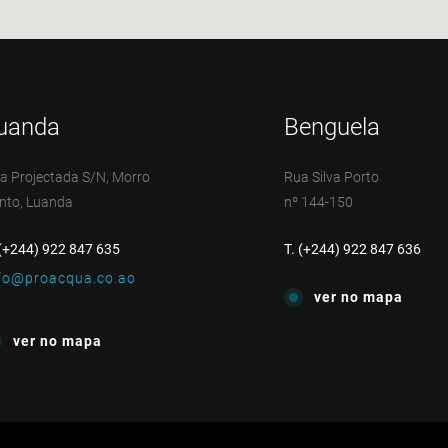
uanda
Benguela
a Projectada S/N, Morro
Rua Silva Porto
nto, Luanda
nº 144-150
 (+244) 922 847 635
T. (+244) 922 847 636
fo@proacqua.co.ao
ver no mapa
ver no mapa