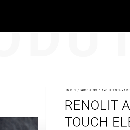
ODU
INÍCIO
/
PRODUTOS
/
ARQUITECTURA DE
RENOLIT 
TOUCH EL