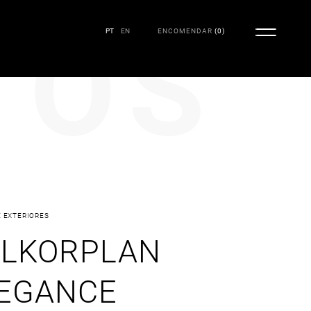
TOS
PT
EN
ENCOMENDAR
(
0
)
 EXTERIORES
ALKORPLAN
EGANCE