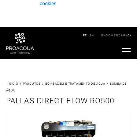
Este site utiliza
cookies
para otimizar a sua experiência
de navegação.
ACEITO
PT
EN
ENCOMENDAR
(
0
)
INÍCIO
/
PRODUTOS
/
BOMBAGEM E TRATAMENTO DE ÁGUA
/
BOMBA DE
ÁGUA
PALLAS DIRECT FLOW RO500