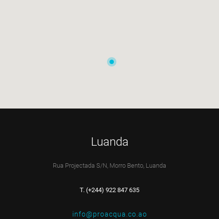
Luanda
Rua Projectada S/N, Morro Bento, Luanda
T. (+244) 922 847 635
info@proacqua.co.ao