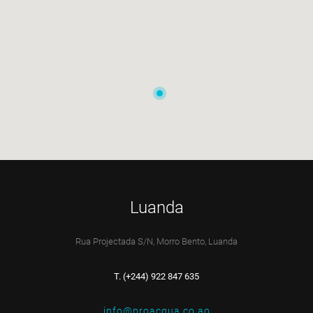
Luanda
Rua Projectada S/N, Morro Bento, Luanda
T. (+244) 922 847 635
info@proacqua.co.ao